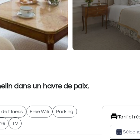
elin dans un havre de paix.
 de fitness
Free Wifi
Parking
Tarif et r
tre
TV
Sélecti