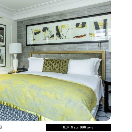
g
8.3/10 sur 686 avis