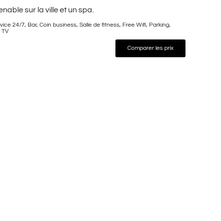
ble sur la ville et un spa.
 24/7, Bar, Coin business, Salle de fitness, Free Wifi, Parking,
, TV
Comparer les prix