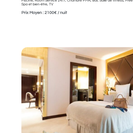
Piscine, Room Service 24/7, Chambre PMR, Bar, Salle de fitness, Free 
Spa et bien-être, TV
Prix Moyen : 2100€ / nuit